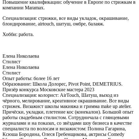
Повышение квалификации: обучение в Европе по стрижкам в
компании Maramax.
Специализация: стрижки, все виды укладок, окрашивание,
блондирование, airtouch, шатуш, омбре, балаяж.
Хобби: работа.
Елена Николаева
Стилист
Елена Николаева
Стилист
Опыт работы: более 16 лет
Образование: Школа Долорес, Pivot Point, DEMETRIUS.
Призёр конкурса Московские мастера 2023
Специализация: колорист: AirTouch, Шатуш, выход из
чёрного, мелирование, креативное окрашивание. Все виды
стрижек. Визажист школы макияжа и гримма make up atelier.
Причёски, укладки, плетение кос (конекалон). Большой опыт
работы свадебным стилистом. Сотрудничала с глянцевыми
журналами и на показах, со звёздами шоу бизнеса в качестве
специалиста по волосам и визажистом: Полина Гагарина,
Ксюша Бородина, Олеся Гребенщикова, актрисы Comedy