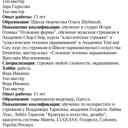
Топ-мастер
Зара Гадисова
Топ-мастер
Опыт работы:
15 лет
Образование
: Школа творчества Ольги Шубиной.
Повышение квалификации
: обучение в студии Игоря
Охмака "Познание формы", обучение мужским стрижкам в
Академии Chop-Chop, курсы "классические стрижки" и
"классические техники окрашивания" в Академии Toni and
Guy, курс по стрижкам в Школе парикмахерского искусства
Demetrius, мастер-класс «Сложные техники окрашивания»
Ярослава Масленникова
Специализация
: стрижки любой сложности, окрашивание.
Хобби
: работа.
Вера Ившина
Топ-мастер
Вера Ившина
Топ-мастер
Опыт работы:
15 лет
Образование
: парикмахер-модельер, Одесса.
Повышение квалификации
: обучение по колористите и
стрижкам у Владимира Тарасюка, академия Голдвелл Лайма
Лукс, Лейбл Тарасюк "Культура и искуство, дизайн",
краситель системы Materia, LUQUIAS, Голдвелл, Colorans,
Topchic/Nectaya.