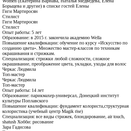
Women (Екатерина Варнава, Наталья Медведева, Елена
Борьщева и другие) в списке гостей Елены
Гиги Мартиросян
Стилист
Гиги Мартиросян
Стилист
Опыт работы: 5 лет
Образование: в 2015 г. закончила академию Wella
Повышение квалификации: обучение по курсу «Искусство по
созданию цвета». Множество мастер-классов по техникам
окрашивания и стрижкам.
Специализация: стрижки любой сложности, сложное
окрашивание, преображение цвета, укладки, уходы для волос
Черкас Людмила
Топ-мастер
Черкас Людмила
Топ-мастер
Опыт работы: 14 лет
Образование: парикмахер-универсал, Донецкий институт
культуры Поплавского
Повышение квалификации: фундамент колориста,структурная
колористика (учебный центр Magik rise)
Специализация: все виды стрижек, блондирование, air touch,
shatush Хобби: рисование
Зара Гадисова