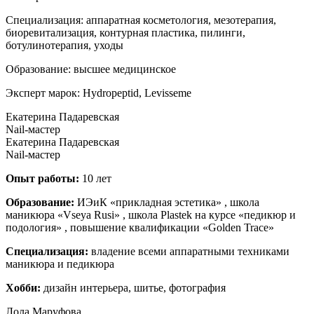
Специализация: аппаратная косметология, мезотерапия,
биоревитализация, контурная пластика, пилинги,
ботулинотерапия, уходы
Образование: высшее медицинское
Эксперт марок: Hydropeptid, Levisseme
Екатерина Падаревская
Nail-мастер
Екатерина Падаревская
Nail-мастер
Опыт работы:
10 лет
Образование:
ИЭиК «прикладная эстетика» , школа
маникюра «Vseya Rusi» , школа Plastek на курсе «педикюр и
подология» , повышение квалификации «Golden Trace»
Специализация:
владение всеми аппаратными техниками
маникюра и педикюра
Хобби:
дизайн интерьера, шитье, фотография
Лола Маруфова